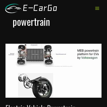
跳
至
MAIN
内
powertrain
MEN
容