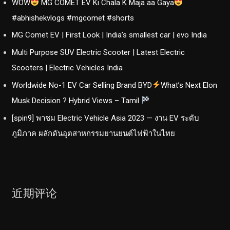
WOW
MG COMET EV Ki Chala K Maja aa Gaya
#abhishekvlogs #mgcomet #shorts
MG Comet EV | First Look | India’s smallest car | evo India
Multi Purpose SUV Electric Scooter | Latest Electric
Scooters | Electric Vehicles India
Worldwide No-1 EV Car Selling Brand BYD
What’s Next Elon
Musk Decision ? Hybrid Views – Tamil
[spin9] พาชม Electric Vehicle Asia 2023 — งาน EV ระดับ
ภูมิภาค ผลักดันอุตสาหกรรมยานยนต์ไฟฟ้าในไทย
近期评论