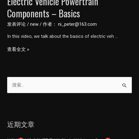
Electric Vehicle Powertrain
Components – Basics
发表评论
/
new
/ 作者：
ni_peter@163.com
In this video, we talk about the basics of electric veh …
Electric
查看全文 »
Vehicle
Powertrain
Components
搜
–
索
Basics
：
近期文章