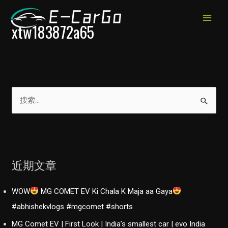
跳
至
MAIN
xtw183872a65
内
MEN
容
搜
索
：
近期文章
WOW
MG COMET EV Ki Chala K Maja aa Gaya
#abhishekvlogs #mgcomet #shorts
MG Comet EV | First Look | India’s smallest car | evo India