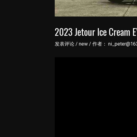
2023 Jetour Ice Cream EV
发表评论
/
new
/ 作者：
ni_peter@16