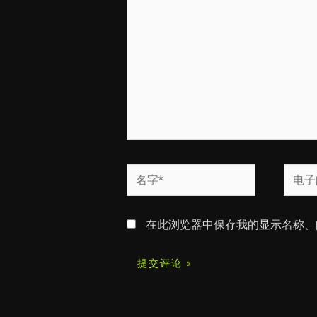
输
入...
名
电
字
子
*
邮
在此浏览器中保存我的显示名称、
箱
*