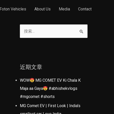
Foton Vehicles
About Us
Media
Contact
搜
索
：
近期文章
WOW
MG COMET EV Ki Chala K
Maja aa Gaya
#abhishekvlogs
#mgcomet #shorts
MG Comet EV | First Look | India’s
smallest car | evo India