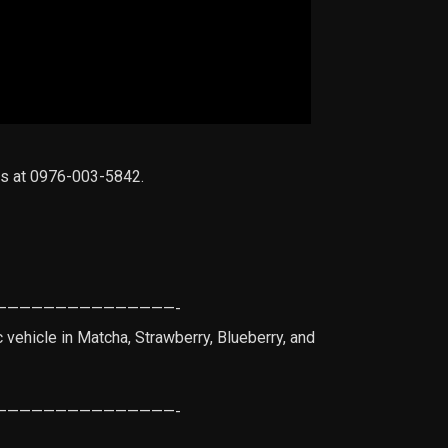
es at 0976-003-5842‬.
———————————————-
c vehicle in Matcha, Strawberry, Blueberry, and
———————————————-