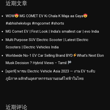
近期文章
WOW
MG COMET EV Ki Chala K Maja aa Gaya
#abhishekvlogs #mgcomet #shorts
MG Comet EV | First Look | India’s smallest car | evo India
Multi Purpose SUV Electric Scooter | Latest Electric
Scooters | Electric Vehicles India
Worldwide No-1 EV Car Selling Brand BYD
What’s Next Elon
Musk Decision ? Hybrid Views – Tamil
[spin9] พาชม Electric Vehicle Asia 2023 — งาน EV ระดับ
ภูมิภาค ผลักดันอุตสาหกรรมยานยนต์ไฟฟ้าในไทย
近期评论