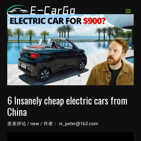
跳
至
MAIN
内
MEN
容
6 Insanely cheap electric cars from
China
发表评论
/
new
/ 作者：
ni_peter@163.com