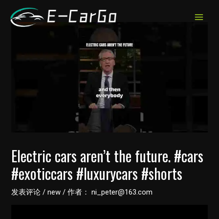
跳
至
MAIN
内
MEN
容
Electric cars aren’t the future. #cars
#exoticcars #luxurycars #shorts
发表评论
/
new
/ 作者：
ni_peter@163.com