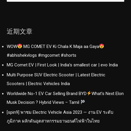
：
近期文章
WOW
MG COMET EV Ki Chala K Maja aa Gaya
#abhishekvlogs #mgcomet #shorts
MG Comet EV | First Look | India’s smallest car | evo India
Multi Purpose SUV Electric Scooter | Latest Electric
Scooters | Electric Vehicles India
Worldwide No-1 EV Car Selling Brand BYD
What’s Next Elon
Musk Decision ? Hybrid Views – Tamil
[spin9] พาชม Electric Vehicle Asia 2023 — งาน EV ระดับ
ภูมิภาค ผลักดันอุตสาหกรรมยานยนต์ไฟฟ้าในไทย