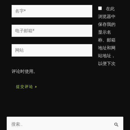
名
在此
字
浏览器中
*
保存我的
电
显示名
子
称、邮箱
邮
网
地址和网
箱
站
站地址，
*
以便下次
评论时使用。
搜
索