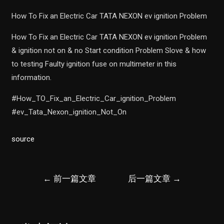
How To Fix an Electric Car TATA NEXON ev ignition Problem
How To Fix an Electric Car TATA NEXON ev ignition Problem
& ignition not on & no Start condition Problem Slove & how
to testing Faulty ignition fuse on multimeter in this
information.
#How_TO_Fix_an_Electric_Car_ignition_Problem
#ev_Tata_Nexon_ignition_Not_On
source
文
←
前一篇文章
后一篇文章
→
章
导
航