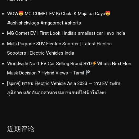
WOW
MG COMET EV Ki Chala K Maja aa Gaya
#abhishekvlogs #mgcomet #shorts
MG Comet EV | First Look | India’s smallest car | evo India
Multi Purpose SUV Electric Scooter | Latest Electric
Scooters | Electric Vehicles India
Worldwide No-1 EV Car Selling Brand BYD
What’s Next Elon
Musk Decision ? Hybrid Views – Tamil
[spin9] พาชม Electric Vehicle Asia 2023 — งาน EV ระดับ
ภูมิภาค ผลักดันอุตสาหกรรมยานยนต์ไฟฟ้าในไทย
近期评论