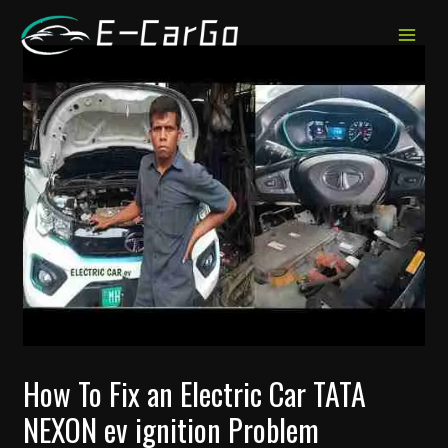
跳
至
MAIN
内
MEN
容
How To Fix an Electric Car TATA
NEXON ev ignition Problem