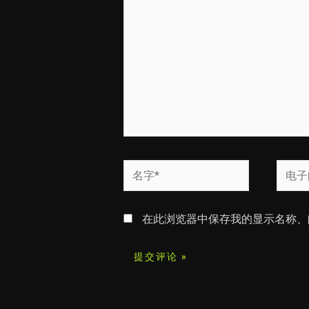
输
入...
名
电
字
子
*
邮
在此浏览器中保存我的显示名称、
箱
*