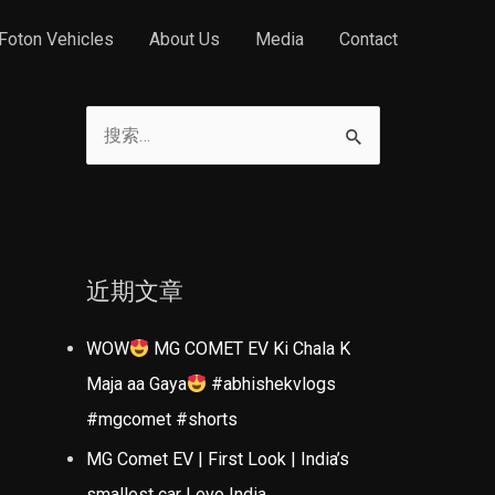
Foton Vehicles
About Us
Media
Contact
搜
索
：
近期文章
WOW
MG COMET EV Ki Chala K
Maja aa Gaya
#abhishekvlogs
#mgcomet #shorts
MG Comet EV | First Look | India’s
smallest car | evo India