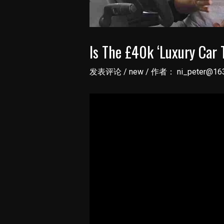
Is The £40k ‘Luxury Car
发表评论
/
new
/ 作者：
ni_peter@16