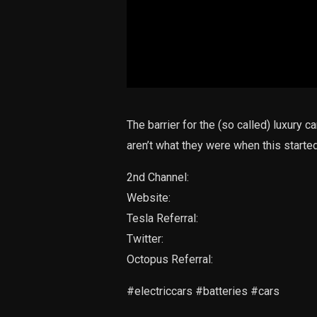
The barrier for the (so called) luxury 
aren’t what they were when this started
2nd Channel:
Website:
Tesla Referral:
Twitter:
Octopus Referral:
#electriccars #batteries #cars