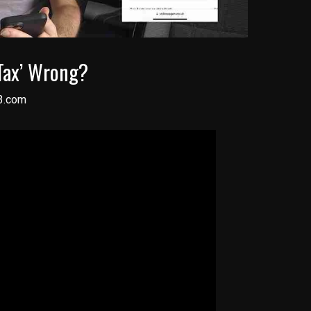
 Tax’ Wrong?
3.com