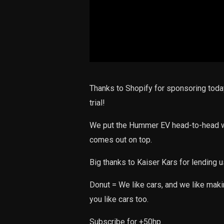
Thanks to Shopify for sponsoring today
trial!
We put the Hummer EV head-to-head wi
comes out on top.
Big thanks to Kaiser Kars for lending 
Donut = We like cars, and we like mak
you like cars too.
Subscribe for +50hp