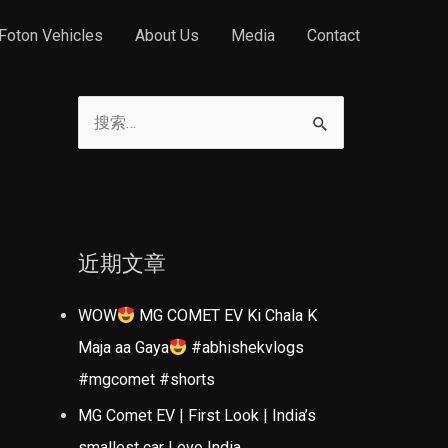
Foton Vehicles
About Us
Media
Contact
搜
索
：
近期文章
WOW
MG COMET EV Ki Chala K
Maja aa Gaya
#abhishekvlogs
#mgcomet #shorts
MG Comet EV | First Look | India’s
smallest car | evo India