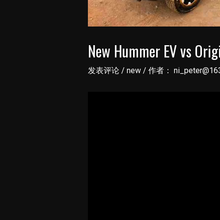
New Hummer EV vs Orig
发表评论
/
new
/ 作者：
ni_peter@16