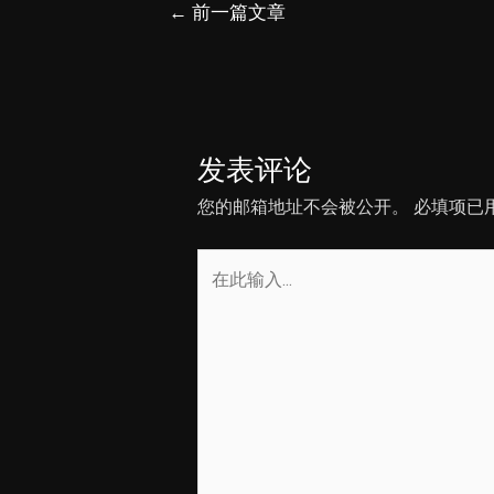
文
←
前一篇文章
章
导
航
发表评论
您的邮箱地址不会被公开。
必填项已
在
此
输
入...