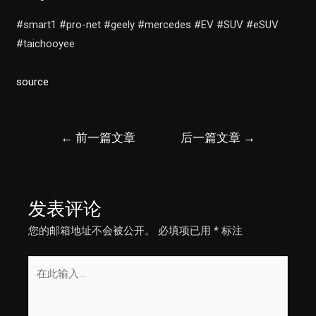
#smart1 #pro-net #geely #mercedes #EV #SUV #eSUV
#taichooyee
source
文
←
前一篇文章
后一篇文章
→
章
导
航
发表评论
您的邮箱地址不会被公开。
必填项已用
*
标注
在
此
输