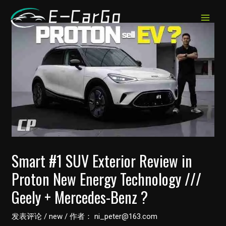
跳
至
MAIN
内
MEN
容
Smart #1 SUV Exterior Review in
Proton New Energy Technology ///
Geely + Mercedes-Benz ?
发表评论
/
new
/ 作者：
ni_peter@163.com