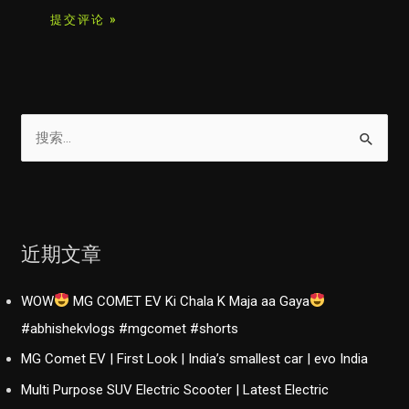
搜
索
：
近期文章
WOW
MG COMET EV Ki Chala K Maja aa Gaya
#abhishekvlogs #mgcomet #shorts
MG Comet EV | First Look | India’s smallest car | evo India
Multi Purpose SUV Electric Scooter | Latest Electric