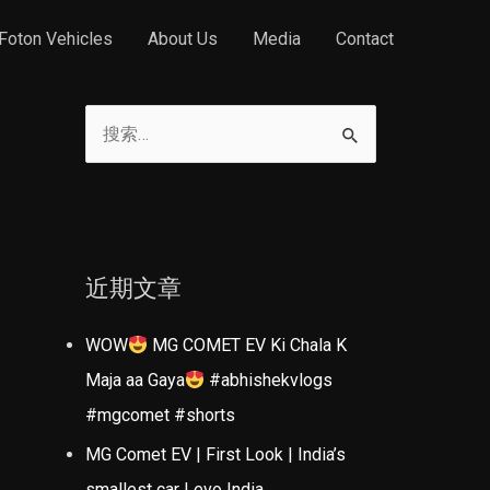
Foton Vehicles
About Us
Media
Contact
搜
索
：
近期文章
WOW
MG COMET EV Ki Chala K
Maja aa Gaya
#abhishekvlogs
#mgcomet #shorts
MG Comet EV | First Look | India’s
smallest car | evo India