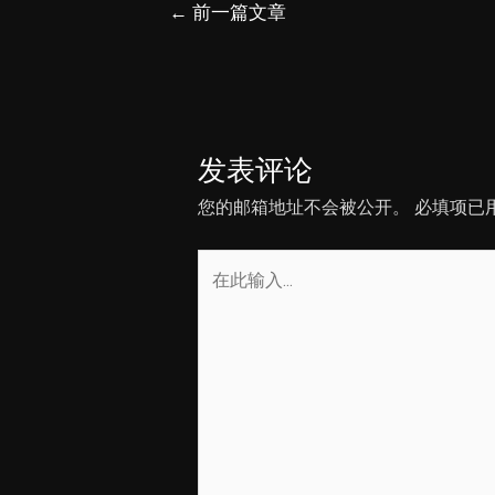
文
←
前一篇文章
章
导
航
发表评论
您的邮箱地址不会被公开。
必填项已
在
此
输
入...