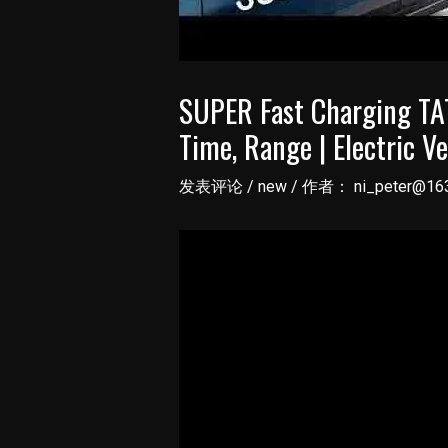
SUPER Fast Charging TA
Time, Range | Electric Ve
发表评论
/
new
/ 作者：
ni_peter@16