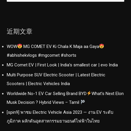
：
近期文章
WOW
MG COMET EV Ki Chala K Maja aa Gaya
#abhishekvlogs #mgcomet #shorts
MG Comet EV | First Look | India’s smallest car | evo India
Multi Purpose SUV Electric Scooter | Latest Electric
Scooters | Electric Vehicles India
Worldwide No-1 EV Car Selling Brand BYD
What’s Next Elon
Musk Decision ? Hybrid Views – Tamil
[spin9] พาชม Electric Vehicle Asia 2023 — งาน EV ระดับ
ภูมิภาค ผลักดันอุตสาหกรรมยานยนต์ไฟฟ้าในไทย