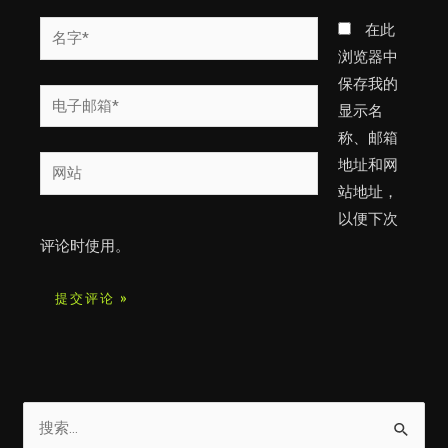
名
在此
字
浏览器中
*
保存我的
电
显示名
子
称、邮箱
邮
网
地址和网
箱
站
站地址，
*
以便下次
评论时使用。
搜
索