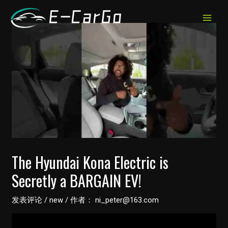
跳
至
MAIN
内
MEN
容
The Hyundai Kona Electric is
Secretly a BARGAIN EV!
发表评论
/
new
/ 作者：
ni_peter@163.com