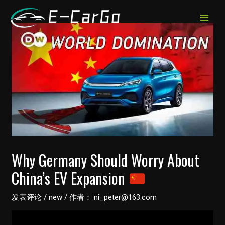
跳
至
MAIN
内
MEN
容
Why Germany Should Worry About
China’s EV Expansion
发表评论
/
new
/ 作者：
ni_peter@163.com