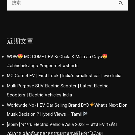
索
：
近期文章
WOW
MG COMET EV Ki Chala K Maja aa Gaya
#abhishekvlogs #mgcomet #shorts
MG Comet EV | First Look | India’s smallest car | evo India
Multi Purpose SUV Electric Scooter | Latest Electric
Scooters | Electric Vehicles India
Worldwide No-1 EV Car Selling Brand BYD
What’s Next Elon
Musk Decision ? Hybrid Views – Tamil
[spin9] พาชม Electric Vehicle Asia 2023 — งาน EV ระดับ
ภูมิภาค ผลักดันอุตสาหกรรมยานยนต์ไฟฟ้าในไทย