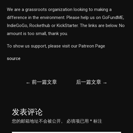
We are a grassroots organization looking to making a
difference in the environment. Please help us on GoFundME,
IndieGoGo, Rockethub or KickStarter. The links are below. No
amount is too small, thank you.
To show us support, please visit our Patreon Page
source
文
←
前一篇文章
后一篇文章
→
章
导
航
发表评论
您的邮箱地址不会被公开。
必填项已用
*
标注