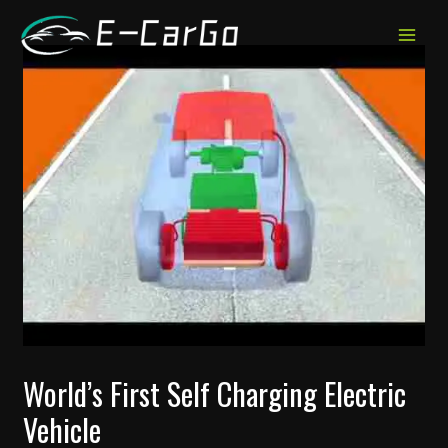
跳
至
MAIN
内
MEN
容
World’s First Self Charging Electric
Vehicle