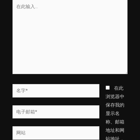
在
此
输
入...
名
在此
字
浏览器中
*
保存我的
电
显示名
子
称、邮箱
邮
网
地址和网
箱
站
站地址，