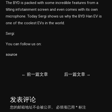
The BYD is packed with some incredible features from a
tilting infotainment screen and even comes with its own
microphone. Today Sergi shows us why the BYD Han EV is
one of the coolest EVs in the world.
Sergi:
You can follow us on:
source
文
←
前一篇文章
后一篇文章
→
章
导
航
发表评论
您的邮箱地址不会被公开。
必填项已用
*
标注