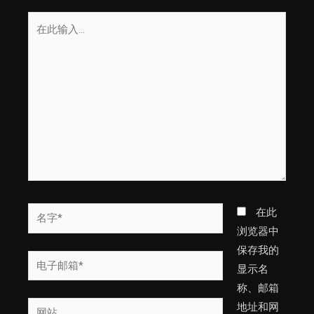
在
此
输
入...
名
在此
字
浏览器中
*
保存我的
电
显示名
子
称、邮箱
邮
网
地址和网