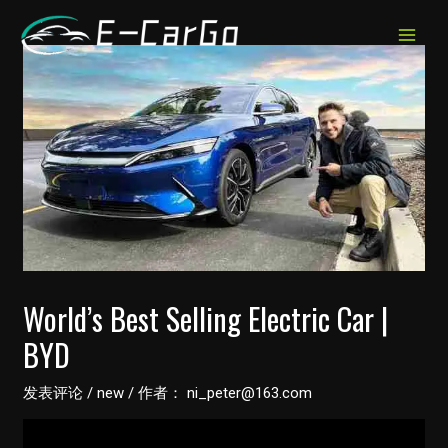
跳
至
MAIN
内
MEN
容
World’s Best Selling Electric Car |
BYD
发表评论
/
new
/ 作者：
ni_peter@163.com