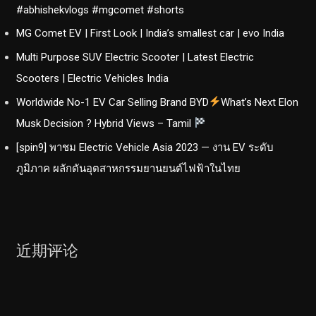
#abhishekvlogs #mgcomet #shorts
MG Comet EV | First Look | India’s smallest car | evo India
Multi Purpose SUV Electric Scooter | Latest Electric
Scooters | Electric Vehicles India
Worldwide No-1 EV Car Selling Brand BYD
What’s Next Elon
Musk Decision ? Hybrid Views – Tamil
[spin9] พาชม Electric Vehicle Asia 2023 — งาน EV ระดับ
ภูมิภาค ผลักดันอุตสาหกรรมยานยนต์ไฟฟ้าในไทย
近期评论